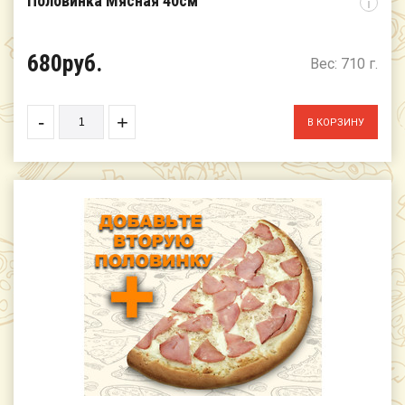
Половинка Мясная 40см
i
680руб.
Вес: 710 г.
-
+