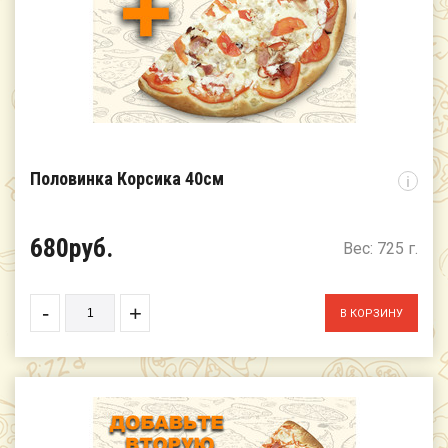
Половинка Корсика 40см
i
680руб.
Вес: 725 г.
-
+