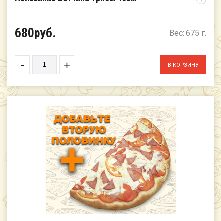
i
680руб.
Вес: 675 г.
-
+