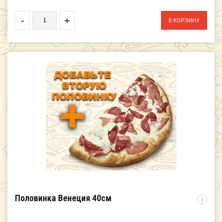
-
+
Половинка Венеция 40см
i