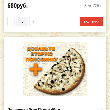
680руб.
Вес: 725 г.
-
+
Половинка Жар Птица 40см