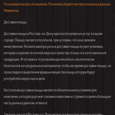
Пользовательское соглашение.
Политика обработки персональных данных.
Реквизиты.
Доставка пиццы.
Доставка пиццы в Ростове-на-Дону одна из популярных услуг в нашем
городе. Пицца считается полезной, при условии, что она свежая и
качественная. Не мало важную роль в доставке пиццы играет упаковка,
которая сохраняет в полной мере все свойства только что изготовленной
продукции. И что важно эта упаковка должна быть экологически
безопасной из натуральных материалов, чтобы во время доставки пиццы, не
происходило выделений вредных веществ в пищу которую будут
употреблять взрослые и дети.
Бесплатная доставка пиццы является обязательным условием для
компании, которая дорожит своими клиентами и стремится занять большую
часть рынка в данном сегменте.
Заказать пиццу в Ростове-на-Дону можно на многочисленных онлайн-