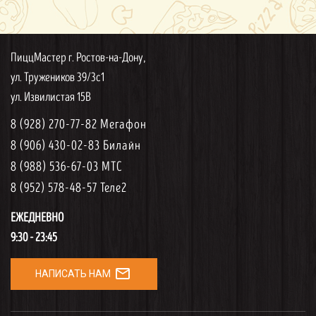
ПиццМастер г. Ростов-на-Дону,
ул. Тружеников 39/3с1
ул. Извилистая 15В
8 (928) 270-77-82 Мегафон
8 (906) 430-02-83 Билайн
8 (988) 536-67-03 МТС
8 (952) 578-48-57 Теле2
ЕЖЕДНЕВНО
9:30 - 23:45
mail_outline
НАПИСАТЬ НАМ