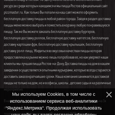
ресурсах среди которых находимся и мы пицца Ростов официальный сайт
pizzmaster.ru. Как только Вы попали на наш сайт можете оформить
бесплатную доставку пиццы в любой район города. Зайдя в раздел доставка
пиццы меню можно выбрать и поместить в корзину любую понравившуюся
пиццу. Так же Вы можете заказать бесплатную доставку бургеров,
бесплатную доставку роллов, бесплатную доставку наггетсов, бесплатную
доставку картошки фри, бесплатную доставку крылышек, бесплатную
доставку ролл-пицц. Убедиться во вкусовых качествах пиццы которая
предоставлена на рынке можно лишь попробовав ее, но как уверяют наши
клиенты мы лучшая пицца Ростов-на-Дону Доставка пиццы на дом в нашем
заведении осуществляется опытными курьерами, которые всегда стараются
доставить заказ в кратчайшие сроки. Наша компания занимается доставкой
пиццы не только на дом, но и в офисы, школы , детские сады и на различные
мероприятия.
Мы используем Cookies, в том числе с
В нашем меню представлены 34 вида пицц, которые можно заказать на 3х
использованием сервиса веб-аналитики
видах теста. Традиционное — пышное, среднее и тонкое. Пицца XXL на
"Яндекс.Метрика". Продолжая использовать
традиционном тесте диаметром 40см и массой 1500гр является