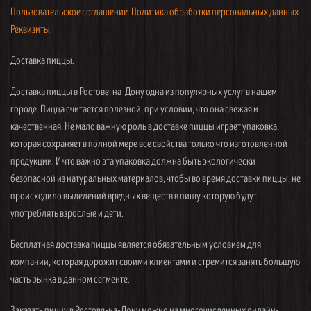
Пользовательское соглашение.
Политика обработки персональных данных.
Реквизиты.
Доставка пиццы.
Доставка пиццы в Ростове-на-Дону одна из популярных услуг в нашем
городе. Пицца считается полезной, при условии, что она свежая и
качественная. Не мало важную роль в доставке пиццы играет упаковка,
которая сохраняет в полной мере все свойства только что изготовленной
продукции. И что важно эта упаковка должна быть экологически
безопасной из натуральных материалов, чтобы во время доставки пиццы, не
происходило выделений вредных веществ в пищу которую будут
употреблять взрослые и дети.
Бесплатная доставка пиццы является обязательным условием для
компании, которая дорожит своими клиентами и стремится занять большую
часть рынка в данном сегменте.
Заказать пиццу в Ростове-на-Дону можно на многочисленных онлайн-