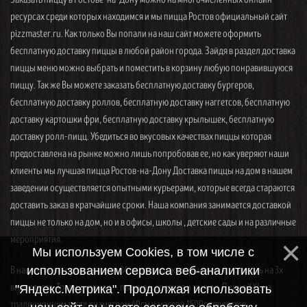
ресурсах среди которых находимся и мы пицца Ростов официальный сайт
pizzmaster.ru. Как только Вы попали на наш сайт можете оформить
бесплатную доставку пиццы в любой район города. Зайдя в раздел доставка
пиццы меню можно выбрать и поместить в корзину любую понравившуюся
пиццу. Так же Вы можете заказать бесплатную доставку бургеров,
бесплатную доставку роллов, бесплатную доставку наггетсов, бесплатную
доставку картошки фри, бесплатную доставку крылышек, бесплатную
доставку ролл-пицц. Убедиться во вкусовых качествах пиццы которая
предоставлена на рынке можно лишь попробовав ее, но как уверяют наши
клиенты мы лучшая пицца Ростов-на-Дону Доставка пиццы на дом в нашем
заведении осуществляется опытными курьерами, которые всегда стараются
доставить заказ в кратчайшие сроки. Наша компания занимается доставкой
пиццы не только на дом, но и в офисы, школы , детские сады и на различные
мероприятия.
Мы используем Cookies, в том числе с
В нашем меню представлены 34 вида пицц, которые можно заказать на 3х
использованием сервиса веб-аналитики
видах теста. Традиционное — пышное, среднее и тонкое. Пицца XXL на
"Яндекс.Метрика". Продолжая использовать
традиционном тесте диаметром 40см и массой 1500гр является