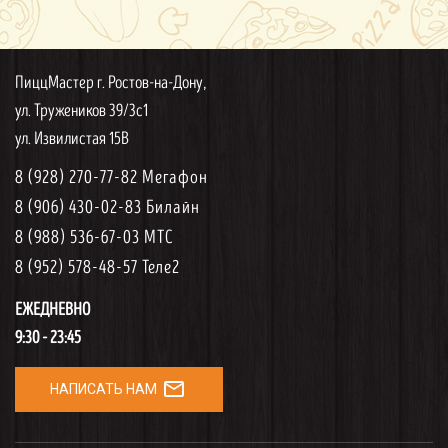
ПиццМастер г. Ростов-на-Дону,
ул. Тружеников 39/3с1
ул. Извилистая 15В
8 (928) 270-77-82 Мегафон
8 (906) 430-02-83 Билайн
8 (988) 536-67-03 МТС
8 (952) 578-48-57 Теле2
ЕЖЕДНЕВНО
9:30 - 23:45
mail_outline
НАПИСАТЬ НАМ