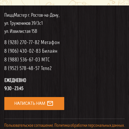
ПиццМастер г. Ростов-на-Дону,
ул. Тружеников 39/3с1
ул. Извилистая 15В
8 (928) 270-77-82 Мегафон
8 (906) 430-02-83 Билайн
8 (988) 536-67-03 МТС
8 (952) 578-48-57 Теле2
ЕЖЕДНЕВНО
9:30 - 23:45
mail_outline
НАПИСАТЬ НАМ
Пользовательское соглашение.
Политика обработки персональных данных.