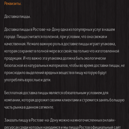
Реквизиты.
Доставка пиццы.
Доставка пиццы в Ростове-на-Дону одна из популярных услуг в нашем
городе. Пицца считается полезной, при условии, что она свежая и
качественная. Не мало важную роль в доставке пиццы играет упаковка,
которая сохраняет в полной мере все свойства только что изготовленной
продукции. И что важно эта упаковка должна быть экологически
безопасной из натуральных материалов, чтобы во время доставки пиццы, не
происходило выделений вредных веществ в пищу которую будут
употреблять взрослые и дети.
Бесплатная доставка пиццы является обязательным условием для
компании, которая дорожит своими клиентами и стремится занять большую
часть рынка в данном сегменте.
Заказать пиццу в Ростове-на-Дону можно на многочисленных онлайн-
ресурсах среди которых находимся и мы пицца Ростов официальный сайт