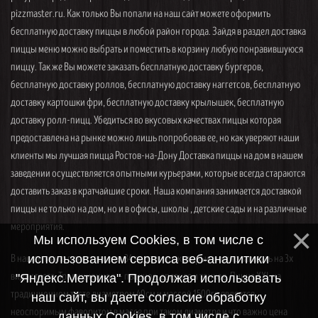
pizzmaster.ru. Как только Вы попали на наш сайт можете оформить
бесплатную доставку пиццы в любой район города. Зайдя в раздел доставка
пиццы меню можно выбрать и поместить в корзину любую понравившуюся
пиццу. Так же Вы можете заказать бесплатную доставку бургеров,
бесплатную доставку роллов, бесплатную доставку наггетсов, бесплатную
доставку картошки фри, бесплатную доставку крылышек, бесплатную
доставку ролл-пицц. Убедиться во вкусовых качествах пиццы которая
предоставлена на рынке можно лишь попробовав ее, но как уверяют наши
клиенты мы лучшая пицца Ростов-на-Дону Доставка пиццы на дом в нашем
заведении осуществляется опытными курьерами, которые всегда стараются
доставить заказ в кратчайшие сроки. Наша компания занимается доставкой
пиццы не только на дом, но и в офисы, школы , детские сады и на различные
мероприятия.
Мы используем Cookies, в том числе с
В нашем меню представлены 34 вида пицц, которые можно заказать на 3х
использованием сервиса веб-аналитики
видах теста. Традиционное — пышное, среднее и тонкое. Пицца XXL на
"Яндекс.Метрика". Продолжая использовать
традиционном тесте диаметром 40см и массой 1500гр является
наш сайт, вы даете согласие обработку
неоспоримым фаворитом в массе при таком диаметре и что важно цена
данных Cookies, в том числе с