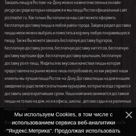
Заказать пиццу в Ростове-на-Дону можно на многочисленных онлайн-
ресурсах среди которых находимся и мы пицца Ростов официальный сайт
pizzmaster.ru. Как только Вы попали на наш сайт можете оформить
бесплатную доставку пиццы в любой район города. Зайдя в раздел доставка
пиццы меню можно выбрать и поместить в корзину любую понравившуюся
пиццу. Так же Вы можете заказать бесплатную доставку бургеров,
бесплатную доставку роллов, бесплатную доставку наггетсов, бесплатную
доставку картошки фри, бесплатную доставку крылышек, бесплатную
доставку ролл-пицц. Убедиться во вкусовых качествах пиццы которая
предоставлена на рынке можно лишь попробовав ее, но как уверяют наши
клиенты мы лучшая пицца Ростов-на-Дону Доставка пиццы на дом в нашем
заведении осуществляется опытными курьерами, которые всегда стараются
доставить заказ в кратчайшие сроки. Наша компания занимается доставкой
пиццы не только на дом, но и в офисы, школы , детские сады и на различные
мероприятия.
Мы используем Cookies, в том числе с
В нашем меню представлены 34 вида пицц, которые можно заказать на 3х
использованием сервиса веб-аналитики
видах теста. Традиционное — пышное, среднее и тонкое. Пицца XXL на
"Яндекс.Метрика". Продолжая использовать