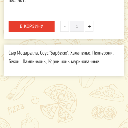
Вес:
510 г.
-
+
Сыр Моцарелла, Соус "Барбекю", Халапеньо, Пепперони,
Бекон, Шампиньоны, Корнишоны маринованные.