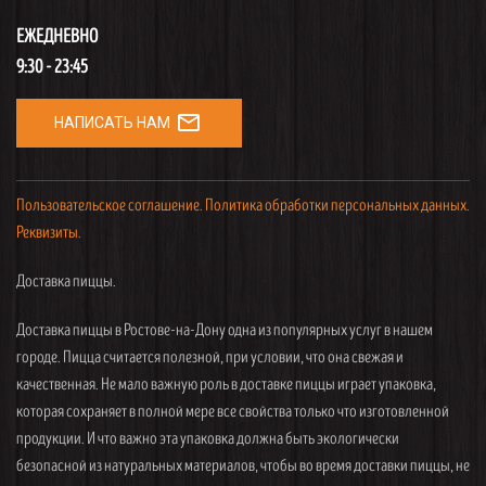
ЕЖЕДНЕВНО
9:30 - 23:45
mail_outline
НАПИСАТЬ НАМ
Пользовательское соглашение.
Политика обработки персональных данных.
Реквизиты.
Доставка пиццы.
Доставка пиццы в Ростове-на-Дону одна из популярных услуг в нашем
городе. Пицца считается полезной, при условии, что она свежая и
качественная. Не мало важную роль в доставке пиццы играет упаковка,
которая сохраняет в полной мере все свойства только что изготовленной
продукции. И что важно эта упаковка должна быть экологически
безопасной из натуральных материалов, чтобы во время доставки пиццы, не