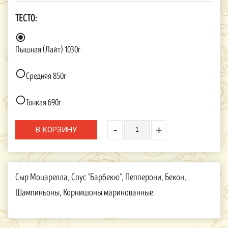
ТЕСТО:

Пышная (Лайт) 1030г

Средняя 850г

Тонкая 690г
-
+
Сыр Моцарелла, Соус "Барбекю", Пепперони, Бекон,
Шампиньоны, Корнишоны маринованные.