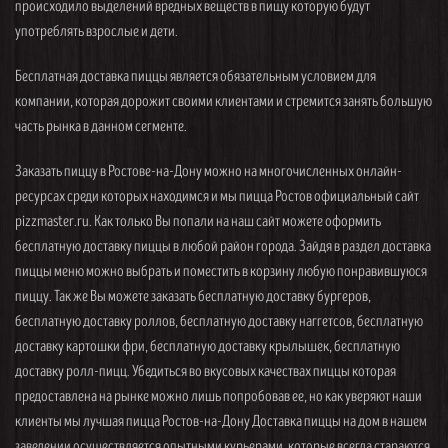
происходило выделений вредных веществ в пищу которую будут
употреблять взрослые и дети.
Бесплатная доставка пиццы является обязательным условием для
компании, которая дорожит своими клиентами и стремится занять большую
часть рынка в данном сегменте.
Заказать пиццу в Ростове-на-Дону можно на многочисленных онлайн-
ресурсах среди которых находимся и мы пицца Ростов официальный сайт
pizzmaster.ru. Как только Вы попали на наш сайт можете оформить
бесплатную доставку пиццы в любой район города. Зайдя в раздел доставка
пиццы меню можно выбрать и поместить в корзину любую понравившуюся
пиццу. Так же Вы можете заказать бесплатную доставку бургеров,
бесплатную доставку роллов, бесплатную доставку наггетсов, бесплатную
доставку картошки фри, бесплатную доставку крылышек, бесплатную
доставку ролл-пицц. Убедиться во вкусовых качествах пиццы которая
предоставлена на рынке можно лишь попробовав ее, но как уверяют наши
клиенты мы лучшая пицца Ростов-на-Дону Доставка пиццы на дом в нашем
заведении осуществляется опытными курьерами, которые всегда стараются