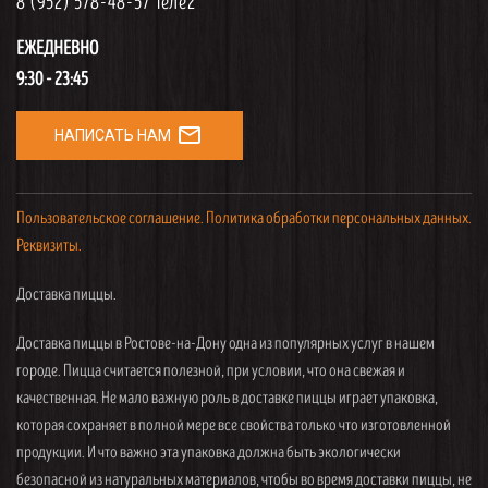
8 (952) 578-48-57 Теле2
ЕЖЕДНЕВНО
9:30 - 23:45
mail_outline
НАПИСАТЬ НАМ
Пользовательское соглашение.
Политика обработки персональных данных.
Реквизиты.
Доставка пиццы.
Доставка пиццы в Ростове-на-Дону одна из популярных услуг в нашем
городе. Пицца считается полезной, при условии, что она свежая и
качественная. Не мало важную роль в доставке пиццы играет упаковка,
которая сохраняет в полной мере все свойства только что изготовленной
продукции. И что важно эта упаковка должна быть экологически
безопасной из натуральных материалов, чтобы во время доставки пиццы, не