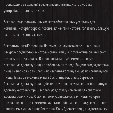
происходило выделений вредных веществ в пищу которую будут
употреблять взрослые и дети.
Бесплатная доставка пиццы является обязательным условием для
компании, которая дорожит своими клиентами и стремится занять большую
часть рынка в данном сегменте.
Заказать пиццу в Ростове-на-Дону можно на многочисленных онлайн-
ресурсах среди которых находимся и мы пицца Ростов официальный сайт
pizzmaster.ru. Как только Вы попали на наш сайт можете оформить
бесплатную доставку пиццы в любой район города. Зайдя в раздел доставка
пиццы меню можно выбрать и поместить в корзину любую понравившуюся
пиццу. Так же Вы можете заказать бесплатную доставку бургеров,
бесплатную доставку роллов, бесплатную доставку наггетсов, бесплатную
доставку картошки фри, бесплатную доставку крылышек, бесплатную
доставку ролл-пицц. Убедиться во вкусовых качествах пиццы которая
предоставлена на рынке можно лишь попробовав ее, но как уверяют наши
клиенты мы лучшая пицца Ростов-на-Дону Доставка пиццы на дом в нашем