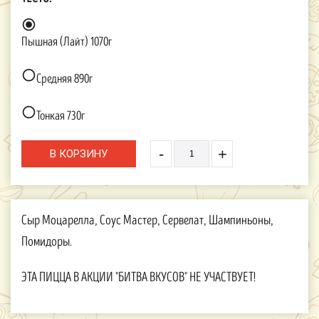

Пышная (Лайт) 1070г

Средняя 890г

Тонкая 730г
-
+
Сыр Моцарелла, Соус Мастер, Сервелат, Шампиньоны,
Помидоры.
ЭТА ПИЦЦА В АКЦИИ "БИТВА ВКУСОВ" НЕ УЧАСТВУЕТ!