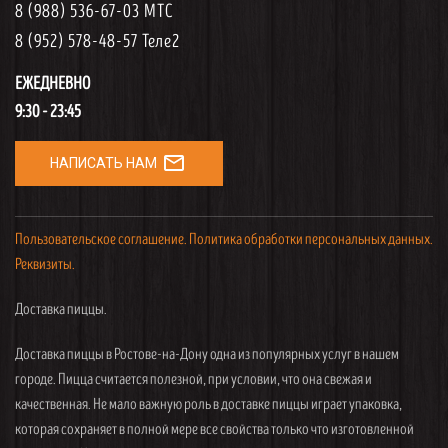
8 (988) 536-67-03 МТС
8 (952) 578-48-57 Теле2
ЕЖЕДНЕВНО
9:30 - 23:45
mail_outline
НАПИСАТЬ НАМ
Пользовательское соглашение.
Политика обработки персональных данных.
Реквизиты.
Доставка пиццы.
Доставка пиццы в Ростове-на-Дону одна из популярных услуг в нашем
городе. Пицца считается полезной, при условии, что она свежая и
качественная. Не мало важную роль в доставке пиццы играет упаковка,
которая сохраняет в полной мере все свойства только что изготовленной