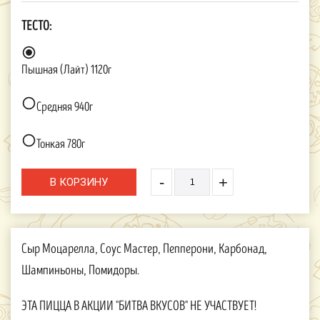
ТЕСТО:

Пышная (Лайт) 1120г

Средняя 940г

Тонкая 780г
-
+
Сыр Моцарелла, Соус Мастер, Пепперони, Карбонад,
Шампиньоны, Помидоры.
ЭТА ПИЦЦА В АКЦИИ "БИТВА ВКУСОВ" НЕ УЧАСТВУЕТ!