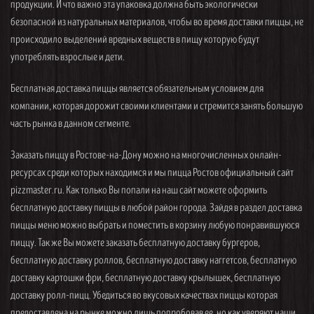
продукции. И что важно эта упаковка должна быть экологически
безопасной из натуральных материалов, чтобы во время доставки пиццы, не
происходило выделений вредных веществ в пищу которую будут
употреблять взрослые и дети.
Бесплатная доставка пиццы является обязательным условием для
компании, которая дорожит своими клиентами и стремится занять большую
часть рынка в данном сегменте.
Заказать пиццу в Ростове-на-Дону можно на многочисленных онлайн-
ресурсах среди которых находимся и мы пицца Ростов официальный сайт
pizzmaster.ru. Как только Вы попали на наш сайт можете оформить
бесплатную доставку пиццы в любой район города. Зайдя в раздел доставка
пиццы меню можно выбрать и поместить в корзину любую понравившуюся
пиццу. Так же Вы можете заказать бесплатную доставку бургеров,
бесплатную доставку роллов, бесплатную доставку наггетсов, бесплатную
доставку картошки фри, бесплатную доставку крылышек, бесплатную
доставку ролл-пицц. Убедиться во вкусовых качествах пиццы которая
предоставлена на рынке можно лишь попробовав ее, но как уверяют наши