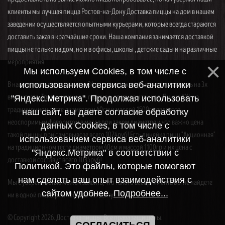
клиенты мы лучшая пицца Ростов-на-Дону Доставка пиццы на дом в нашем
заведении осуществляется опытными курьерами, которые всегда стараются
доставить заказ в кратчайшие сроки. Наша компания занимается доставкой
пиццы не только на дом, но и в офисы, школы , детские сады и на различные
мероприятия.
Мы используем Cookies, в том числе с
В нашем меню представлены 34 вида пицц, которые можно заказать на 3х
использованием сервиса веб-аналитики
видах теста. Традиционное — пышное, среднее и тонкое. Пицца XXL на
"Яндекс.Метрика". Продолжая использовать
традиционном тесте диаметром 40см и массой 1500гр является
наш сайт, вы даете согласие обработку
неоспоримым фаворитом в массе при таком диаметре и что важно цена
данных Cookies, в том числе с
такой пиццы при самовывозе всего 1024руб! Есть линейка пицц "Акционная"
использованием сервиса веб-аналитики
на традиционном тесте диаметром 40см и массой 1100гр и их цена с
"Яндекс.Метрика" в соответствии с
доставкой составит всего 1035руб!
Политикой. Это файлы, которые помогают
нам сделать ваш опыт взаимодействия с
Мы с уверенностью можем заявить, что такого ассортимента Вы не найдете
сайтом удобнее.
Подробнее...
ни в одной пиццерии Ростова-на-Дону!
© Copyright 2026. Доставка пиццы. Все права защищены.