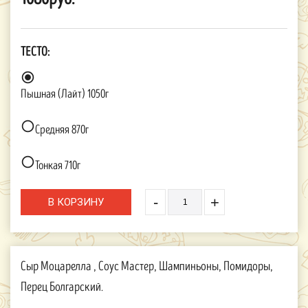
ТЕСТО:

Пышная (Лайт) 1050г

Средняя 870г

Тонкая 710г
-
+
Сыр Моцарелла , Соус Мастер, Шампиньоны, Помидоры,
Перец Болгарский.