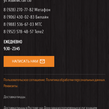
ул. Извилистая 15В
8 (928) 270-77-82 Мегафон
8 (906) 430-02-83 Билайн
8 (988) 536-67-03 МТС
8 (952) 578-48-57 Теле2
ЕЖЕДНЕВНО
9:30 - 23:45
mail_outline
НАПИСАТЬ НАМ
Пользовательское соглашение.
Политика обработки персональных данных.
Реквизиты.
Доставка пиццы.
Доставка пиццы в Ростове-на-Дону одна из популярных услуг в нашем