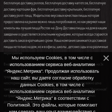
бесплатную доставку роллов, бесплатную доставку наггетсов, бесплатную
доставку картошки фри, бесплатную доставку крылышек, бесплатную
доставку ролл-пицц. Убедиться во вкусовых качествах пиццы которая
предоставлена на рынке можно лишь попробовав ее, но как уверяют наши
клиенты мы лучшая пицца Ростов-на-Дону Доставка пиццы на дом в нашем
заведении осуществляется опытными курьерами, которые всегда стараются
доставить заказ в кратчайшие сроки. Наша компания занимается доставкой
пиццы не только на дом, но и в офисы, школы , детские сады и на различные
мероприятия.
Мы используем Cookies, в том числе с
В нашем меню представлены 34 вида пицц, которые можно заказать на 3х
использованием сервиса веб-аналитики
видах теста. Традиционное — пышное, среднее и тонкое. Пицца XXL на
"Яндекс.Метрика". Продолжая использовать
традиционном тесте диаметром 40см и массой 1500гр является
наш сайт, вы даете согласие обработку
неоспоримым фаворитом в массе при таком диаметре и что важно цена
данных Cookies, в том числе с
такой пиццы при самовывозе всего 1024руб! Есть линейка пицц "Акционная"
использованием сервиса веб-аналитики
на традиционном тесте диаметром 40см и массой 1100гр и их цена с
"Яндекс.Метрика" в соответствии с
доставкой составит всего 1035руб!
Политикой. Это файлы, которые помогают
нам сделать ваш опыт взаимодействия с