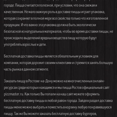
городе. Пицца считается полезной, при условии, что она свежая и
качественная. Не мало важную роль в доставке пиццы играет упаковка,
которая сохраняет в полной мере все свойства только что изготовленной
продукции. И что важно эта упаковка должна быть экологически
безопасной из натуральных материалов, чтобы во время доставки пиццы, не
происходило выделений вредных веществ в пищу которую будут
употреблять взрослые и дети.
Бесплатная доставка пиццы является обязательным условием для
компании, которая дорожит своими клиентами и стремится занять большую
часть рынка в данном сегменте.
Заказать пиццу в Ростове-на-Дону можно на многочисленных онлайн-
ресурсах среди которых находимся и мы пицца Ростов официальный сайт
pizzmaster.ru. Как только Вы попали на наш сайт можете оформить
бесплатную доставку пиццы в любой район города. Зайдя в раздел доставка
пиццы меню можно выбрать и поместить в корзину любую понравившуюся
пиццу. Так же Вы можете заказать бесплатную доставку бургеров,