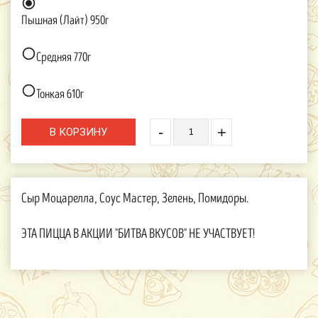

Пышная (Лайт) 950г

Средняя 770г

Тонкая 610г
-
+
Сыр Моцарелла, Соус Мастер, Зелень, Помидоры.
ЭТА ПИЦЦА В АКЦИИ "БИТВА ВКУСОВ" НЕ УЧАСТВУЕТ!