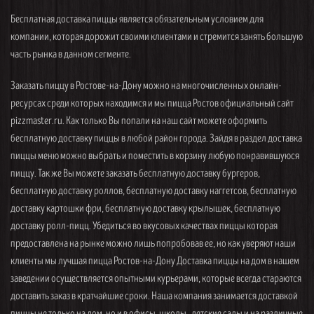
Бесплатная доставка пиццы является обязательным условием для
компании, которая дорожит своими клиентами и стремится занять большую
часть рынка в данном сегменте.
Заказать пиццу в Ростове-на-Дону можно на многочисленных онлайн-
ресурсах среди которых находимся и мы пицца Ростов официальный сайт
pizzmaster.ru. Как только Вы попали на наш сайт можете оформить
бесплатную доставку пиццы в любой район города. Зайдя в раздел доставка
пиццы меню можно выбрать и поместить в корзину любую понравившуюся
пиццу. Так же Вы можете заказать бесплатную доставку бургеров,
бесплатную доставку роллов, бесплатную доставку наггетсов, бесплатную
доставку картошки фри, бесплатную доставку крылышек, бесплатную
доставку ролл-пицц. Убедиться во вкусовых качествах пиццы которая
предоставлена на рынке можно лишь попробовав ее, но как уверяют наши
клиенты мы лучшая пицца Ростов-на-Дону Доставка пиццы на дом в нашем
заведении осуществляется опытными курьерами, которые всегда стараются
доставить заказ в кратчайшие сроки. Наша компания занимается доставкой
пиццы не только на дом, но и в офисы, школы , детские сады и на различные