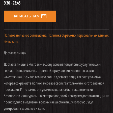
9:30 - 23:45
mail_outline
НАПИСАТЬ НАМ
Пользовательское соглашение.
Политика обработки персональных данных.
Реквизиты.
Доставка пиццы.
Доставка пиццы в Ростове-на-Дону одна из популярных услуг в нашем
городе. Пицца считается полезной, при условии, что она свежая и
качественная. Не мало важную роль в доставке пиццы играет упаковка,
которая сохраняет в полной мере все свойства только что изготовленной
продукции. И что важно эта упаковка должна быть экологически
безопасной из натуральных материалов, чтобы во время доставки пиццы, не
происходило выделений вредных веществ в пищу которую будут
употреблять взрослые и дети.