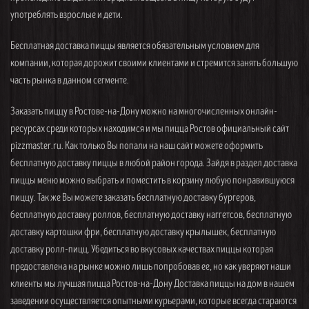
употреблять взрослые и дети.
Бесплатная доставка пиццы является обязательным условием для
компании, которая дорожит своими клиентами и стремится занять большую
часть рынка в данном сегменте.
Заказать пиццу в Ростове-на-Дону можно на многочисленных онлайн-
ресурсах среди которых находимся и мы пицца Ростов официальный сайт
pizzmaster.ru. Как только Вы попали на наш сайт можете оформить
бесплатную доставку пиццы в любой район города. Зайдя в раздел доставка
пиццы меню можно выбрать и поместить в корзину любую понравившуюся
пиццу. Так же Вы можете заказать бесплатную доставку бургеров,
бесплатную доставку роллов, бесплатную доставку наггетсов, бесплатную
доставку картошки фри, бесплатную доставку крылышек, бесплатную
доставку ролл-пицц. Убедиться во вкусовых качествах пиццы которая
предоставлена на рынке можно лишь попробовав ее, но как уверяют наши
клиенты мы лучшая пицца Ростов-на-Дону Доставка пиццы на дом в нашем
заведении осуществляется опытными курьерами, которые всегда стараются