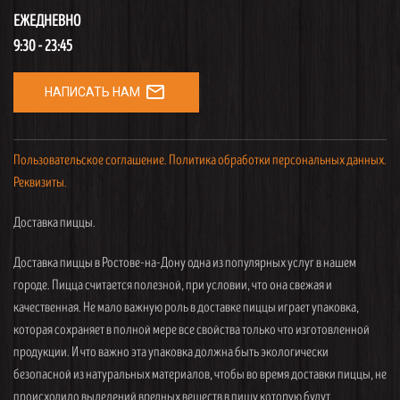
ЕЖЕДНЕВНО
9:30 - 23:45
mail_outline
НАПИСАТЬ НАМ
Пользовательское соглашение.
Политика обработки персональных данных.
Реквизиты.
Доставка пиццы.
Доставка пиццы в Ростове-на-Дону одна из популярных услуг в нашем
городе. Пицца считается полезной, при условии, что она свежая и
качественная. Не мало важную роль в доставке пиццы играет упаковка,
которая сохраняет в полной мере все свойства только что изготовленной
продукции. И что важно эта упаковка должна быть экологически
безопасной из натуральных материалов, чтобы во время доставки пиццы, не
происходило выделений вредных веществ в пищу которую будут