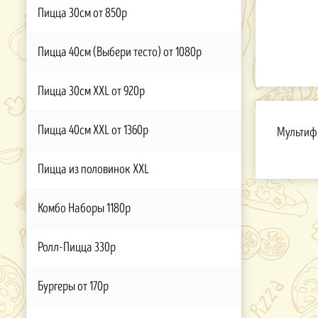
Пицца 30см от 850р
Пицца 40см (Выбери тесто) от 1080р
Пицца 30см XXL от 920р
Пицца 40см XXL от 1360р
Мультифр
Пицца из половинок XXL
Комбо Наборы 1180р
Ролл-Пицца 330р
Бургеры от 170р