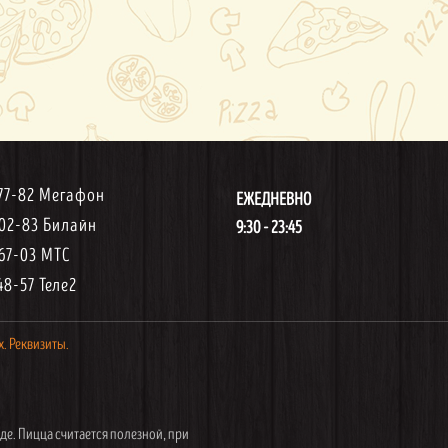
-77-82 Мегафон
ЕЖЕДНЕВНО
-02-83 Билайн
9:30 - 23:45
-67-03 МТС
48-57 Теле2
х.
Реквизиты.
де. Пицца считается полезной, при