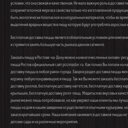
условии, что она свежая и качественная. Не мало важную роль в доставке п
сохраняет в полной мере все свойства только что изготовленной продукции
быть экологически безопасной из натуральных материалов, чтобы во врем
выделений вредных веществ в пищу которую будут употреблять взрослые и
Бесплатная доставка пиццы является обязательным условием для компани
и стремится занять большую часть рынка в данном сегменте.
Заказать пиццу в Ростове-на-Дону можно на многочисленных онлайн-ресу
пицца Ростов официальный сайт pizzmaster.ru. Как только Вы попали на 
доставку пиццы в любой район города. Зайдя в раздел доставка пиццы ме
корзину любую понравившуюся пиццу. Так же Вы можете заказать бесплат
доставку роллов, бесплатную доставку наггетсов, бесплатную доставку к
крылышек, бесплатную доставку ролл-пицц. Убедиться во вкусовых качест
рынке можно лишь попробовав ее, но как уверяют наши клиенты мы лучша
пиццы на дом в нашем заведении осуществляется опытными курьерами, ко
заказ в кратчайшие сроки. Наша компания занимается доставкой пиццы не т
детские сады и на различные мероприятия.