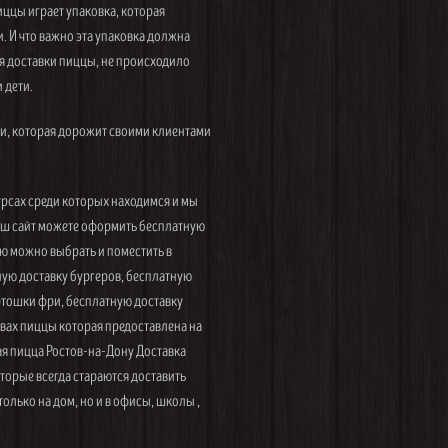
иццы играет упаковка, которая
. И что важно эта упаковка должна
я доставки пиццы, не происходило
 дети.
и, которая дорожит своими клиентами
рсах среди которых находимся и мы
наш сайт можете оформить бесплатную
ню можно выбрать и поместить в
ную доставку бургеров, бесплатную
артошки фри, бесплатную доставку
вах пиццы которая предоставлена на
я пицца Ростов-на-Дону Доставка
торые всегда стараются доставить
олько на дом, но и в офисы, школы ,