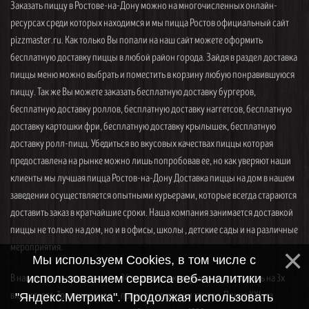
Заказать пиццу в Ростове-на-Дону можно на многочисленных онлайн-
ресурсах среди которых находимся и мы пицца Ростов официальный сайт
pizzmaster.ru. Как только Вы попали на наш сайт можете оформить
бесплатную доставку пиццы в любой район города. Зайдя в раздел доставка
пиццы меню можно выбрать и поместить в корзину любую понравившуюся
пиццу. Так же Вы можете заказать бесплатную доставку бургеров,
бесплатную доставку роллов, бесплатную доставку наггетсов, бесплатную
доставку картошки фри, бесплатную доставку крылышек, бесплатную
доставку ролл-пицц. Убедиться во вкусовых качествах пиццы которая
предоставлена на рынке можно лишь попробовав ее, но как уверяют наши
клиенты мы лучшая пицца Ростов-на-Дону Доставка пиццы на дом в нашем
заведении осуществляется опытными курьерами, которые всегда стараются
доставить заказ в кратчайшие сроки. Наша компания занимается доставкой
пиццы не только на дом, но и в офисы, школы , детские сады и на различные
мероприятия.
Мы используем Cookies, в том числе с
В нашем меню представлены 34 вида пицц, которые можно заказать на 3х
использованием сервиса веб-аналитики
видах теста. Традиционное — пышное, среднее и тонкое. Пицца XXL на
"Яндекс.Метрика". Продолжая использовать