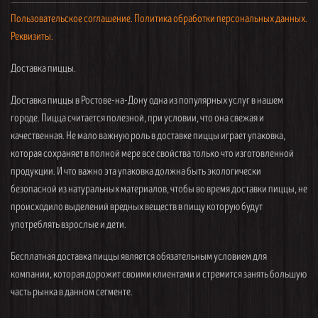
Пользовательское соглашение.
Политика обработки персональных данных.
Реквизиты.
Доставка пиццы.
Доставка пиццы в Ростове-на-Дону одна из популярных услуг в нашем
городе. Пицца считается полезной, при условии, что она свежая и
качественная. Не мало важную роль в доставке пиццы играет упаковка,
которая сохраняет в полной мере все свойства только что изготовленной
продукции. И что важно эта упаковка должна быть экологически
безопасной из натуральных материалов, чтобы во время доставки пиццы, не
происходило выделений вредных веществ в пищу которую будут
употреблять взрослые и дети.
Бесплатная доставка пиццы является обязательным условием для
компании, которая дорожит своими клиентами и стремится занять большую
часть рынка в данном сегменте.