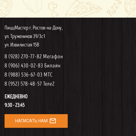
ПиццМастер г. Ростов-на-Дону,
ул. Тружеников 39/3с1
ул. Извилистая 15В
8 (928) 270-77-82 Мегафон
8 (906) 430-02-83 Билайн
8 (988) 536-67-03 МТС
8 (952) 578-48-57 Теле2
ЕЖЕДНЕВНО
9:30 - 23:45
mail_outline
НАПИСАТЬ НАМ