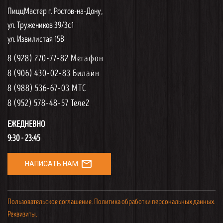
ПиццМастер г. Ростов-на-Дону,
ул. Тружеников 39/3с1
ул. Извилистая 15В
8 (928) 270-77-82 Мегафон
8 (906) 430-02-83 Билайн
8 (988) 536-67-03 МТС
8 (952) 578-48-57 Теле2
ЕЖЕДНЕВНО
9:30 - 23:45
mail_outline
НАПИСАТЬ НАМ
Пользовательское соглашение.
Политика обработки персональных данных.
Реквизиты.