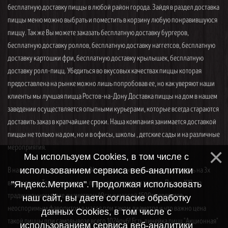
бесплатную доставку пиццы в любой район города. Зайдя в раздел доставка
пиццы меню можно выбрать и поместить в корзину любую понравившуюся
пиццу. Так же Вы можете заказать бесплатную доставку бургеров,
бесплатную доставку роллов, бесплатную доставку наггетсов, бесплатную
доставку картошки фри, бесплатную доставку крылышек, бесплатную
доставку ролл-пицц. Убедиться во вкусовых качествах пиццы которая
предоставлена на рынке можно лишь попробовав ее, но как уверяют наши
клиенты мы лучшая пицца Ростов-на-Дону Доставка пиццы на дом в нашем
заведении осуществляется опытными курьерами, которые всегда стараются
доставить заказ в кратчайшие сроки. Наша компания занимается доставкой
пиццы не только на дом, но и в офисы, школы , детские сады и на различные
мероприятия.
Мы используем Cookies, в том числе с
В нашем меню представлены 34 вида пицц, которые можно заказать на 3х
использованием сервиса веб-аналитики
видах теста. Традиционное — пышное, среднее и тонкое. Пицца XXL на
"Яндекс.Метрика". Продолжая использовать
традиционном тесте диаметром 40см и массой 1500гр является
наш сайт, вы даете согласие обработку
неоспоримым фаворитом в массе при таком диаметре и что важно цена
данных Cookies, в том числе с
такой пиццы при самовывозе всего 1024руб! Есть линейка пицц "Акционная"
использованием сервиса веб-аналитики