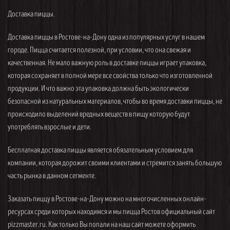
Доставка пиццы.
Доставка пиццы в Ростове-на-Дону одна из популярных услуг в нашем
городе. Пицца считается полезной, при условии, что она свежая и
качественная. Не мало важную роль в доставке пиццы играет упаковка,
которая сохраняет в полной мере все свойства только что изготовленной
продукции. И что важно эта упаковка должна быть экологически
безопасной из натуральных материалов, чтобы во время доставки пиццы, не
происходило выделений вредных веществ в пищу которую будут
употреблять взрослые и дети.
Бесплатная доставка пиццы является обязательным условием для
компании, которая дорожит своими клиентами и стремится занять большую
часть рынка в данном сегменте.
Заказать пиццу в Ростове-на-Дону можно на многочисленных онлайн-
ресурсах среди которых находимся и мы пицца Ростов официальный сайт
pizzmaster.ru. Как только Вы попали на наш сайт можете оформить