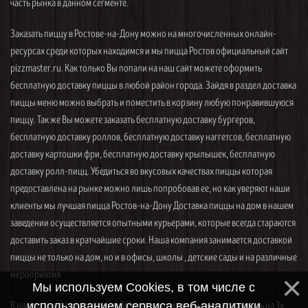
часть рынка в данном сегменте.
Заказать пиццу в Ростове-на-Дону можно на многочисленных онлайн-
ресурсах среди которых находимся и мы пицца Ростов официальный сайт
pizzmaster.ru. Как только Вы попали на наш сайт можете оформить
бесплатную доставку пиццы в любой район города. Зайдя в раздел доставка
пиццы меню можно выбрать и поместить в корзину любую понравившуюся
пиццу. Так же Вы можете заказать бесплатную доставку бургеров,
бесплатную доставку роллов, бесплатную доставку наггетсов, бесплатную
доставку картошки фри, бесплатную доставку крылышек, бесплатную
доставку ролл-пицц. Убедиться во вкусовых качествах пиццы которая
предоставлена на рынке можно лишь попробовав ее, но как уверяют наши
клиенты мы лучшая пицца Ростов-на-Дону Доставка пиццы на дом в нашем
заведении осуществляется опытными курьерами, которые всегда стараются
доставить заказ в кратчайшие сроки. Наша компания занимается доставкой
пиццы не только на дом, но и в офисы, школы , детские сады и на различные
мероприятия.
Мы используем Cookies, в том числе с
В нашем меню представлены 34 вида пицц, которые можно заказать на 3х
использованием сервиса веб-аналитики