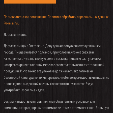
Пользовательское соглашение.
Политика обработки персональных данных.
Реквизиты.
Доставка пиццы.
Доставка пиццы в Ростове-на-Дону одна из популярных услуг в нашем
городе. Пицца считается полезной, при условии, что она свежая и
качественная. Не мало важную роль в доставке пиццы играет упаковка,
которая сохраняет в полной мере все свойства только что изготовленной
продукции. И что важно эта упаковка должна быть экологически
безопасной из натуральных материалов, чтобы во время доставки пиццы, не
происходило выделений вредных веществ в пищу которую будут
употреблять взрослые и дети.
Бесплатная доставка пиццы является обязательным условием для
компании, которая дорожит своими клиентами и стремится занять большую