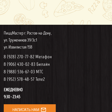
ПиццМастер г. Ростов-на-Дону,
ул. Тружеников 39/3с1
ул. Извилистая 15В
8 (928) 270-77-82 Мегафон
8 (906) 430-02-83 Билайн
8 (988) 536-67-03 МТС
8 (952) 578-48-57 Теле2
ЕЖЕДНЕВНО
9:30 - 23:45
mail_outline
НАПИСАТЬ НАМ