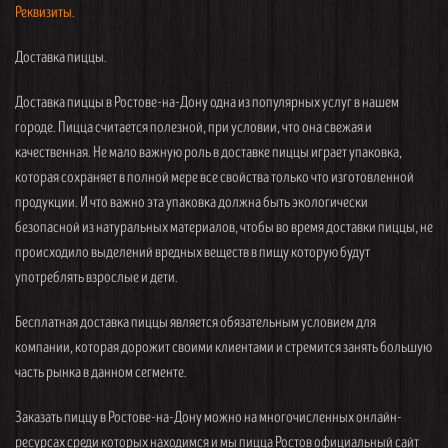
Реквизиты.
Доставка пиццы.
Доставка пиццы в Ростове-на-Дону одна из популярных услуг в нашем
городе. Пицца считается полезной, при условии, что она свежая и
качественная. Не мало важную роль в доставке пиццы играет упаковка,
которая сохраняет в полной мере все свойства только что изготовленной
продукции. И что важно эта упаковка должна быть экологически
безопасной из натуральных материалов, чтобы во время доставки пиццы, не
происходило выделений вредных веществ в пищу которую будут
употреблять взрослые и дети.
Бесплатная доставка пиццы является обязательным условием для
компании, которая дорожит своими клиентами и стремится занять большую
часть рынка в данном сегменте.
Заказать пиццу в Ростове-на-Дону можно на многочисленных онлайн-
ресурсах среди которых находимся и мы пицца Ростов официальный сайт