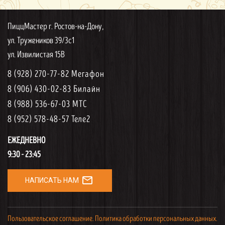
ПиццМастер г. Ростов-на-Дону,
ул. Тружеников 39/3с1
ул. Извилистая 15В
8 (928) 270-77-82 Мегафон
8 (906) 430-02-83 Билайн
8 (988) 536-67-03 МТС
8 (952) 578-48-57 Теле2
ЕЖЕДНЕВНО
9:30 - 23:45
mail_outline
НАПИСАТЬ НАМ
Пользовательское соглашение.
Политика обработки персональных данных.