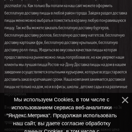
pizzmaster.ru. Как только Вы попали на наш сайт можете оформить
бесплатную доставку пиццы в любой район города. Зайдя в раздел доставка
пиццы меню можно выбрать и поместить в корзину любую понравившуюся
пиццу. Так же Вы можете заказать бесплатную доставку бургеров,
бесплатную доставку роллов, бесплатную доставку наггетсов, бесплатную
доставку картошки фри, бесплатную доставку крылышек, бесплатную
доставку ролл-пицц. Убедиться во вкусовых качествах пиццы которая
предоставлена на рынке можно лишь попробовав ее, но как уверяют наши
клиенты мы лучшая пицца Ростов-на-Дону Доставка пиццы на дом в нашем
заведении осуществляется опытными курьерами, которые всегда стараются
доставить заказ в кратчайшие сроки. Наша компания занимается доставкой
пиццы не только на дом, но и в офисы, школы , детские сады и на различные
мероприятия.
Мы используем Cookies, в том числе с
В нашем меню представлены 34 вида пицц, которые можно заказать на 3х
использованием сервиса веб-аналитики
видах теста. Традиционное — пышное, среднее и тонкое. Пицца XXL на
"Яндекс.Метрика". Продолжая использовать
традиционном тесте диаметром 40см и массой 1500гр является
наш сайт, вы даете согласие обработку
неоспоримым фаворитом в массе при таком диаметре и что важно цена
данных Cookies, в том числе с