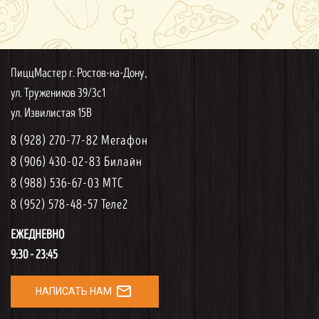
ПиццМастер г. Ростов-на-Дону,
ул. Тружеников 39/3с1
ул. Извилистая 15В
8 (928) 270-77-82 Мегафон
8 (906) 430-02-83 Билайн
8 (988) 536-67-03 МТС
8 (952) 578-48-57 Теле2
ЕЖЕДНЕВНО
9:30 - 23:45
mail_outline
НАПИСАТЬ НАМ