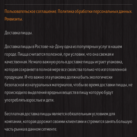
Пользовательское соглашение.
Политика обработки персональных данных.
Реквизиты.
Доставка пиццы.
Доставка пиццы в Ростове-на-Дону одна из популярных услуг в нашем
городе. Пицца считается полезной, при условии, что она свежая и
качественная. Не мало важную роль в доставке пиццы играет упаковка,
которая сохраняет в полной мере все свойства только что изготовленной
продукции. И что важно эта упаковка должна быть экологически
безопасной из натуральных материалов, чтобы во время доставки пиццы, не
происходило выделений вредных веществ в пищу которую будут
употреблять взрослые и дети.
Бесплатная доставка пиццы является обязательным условием для
компании, которая дорожит своими клиентами и стремится занять большую
часть рынка в данном сегменте.