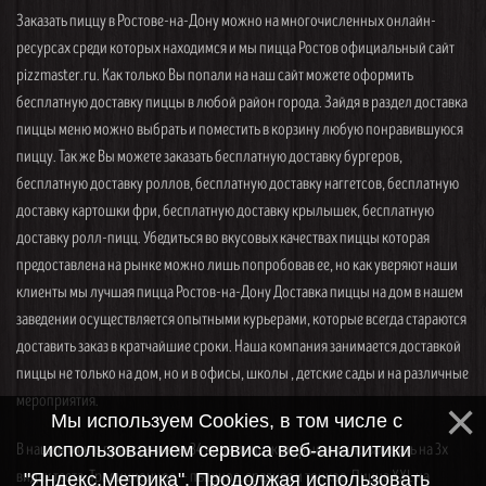
Заказать пиццу в Ростове-на-Дону можно на многочисленных онлайн-
ресурсах среди которых находимся и мы пицца Ростов официальный сайт
pizzmaster.ru. Как только Вы попали на наш сайт можете оформить
бесплатную доставку пиццы в любой район города. Зайдя в раздел доставка
пиццы меню можно выбрать и поместить в корзину любую понравившуюся
пиццу. Так же Вы можете заказать бесплатную доставку бургеров,
бесплатную доставку роллов, бесплатную доставку наггетсов, бесплатную
доставку картошки фри, бесплатную доставку крылышек, бесплатную
доставку ролл-пицц. Убедиться во вкусовых качествах пиццы которая
предоставлена на рынке можно лишь попробовав ее, но как уверяют наши
клиенты мы лучшая пицца Ростов-на-Дону Доставка пиццы на дом в нашем
заведении осуществляется опытными курьерами, которые всегда стараются
доставить заказ в кратчайшие сроки. Наша компания занимается доставкой
пиццы не только на дом, но и в офисы, школы , детские сады и на различные
мероприятия.
Мы используем Cookies, в том числе с
В нашем меню представлены 34 вида пицц, которые можно заказать на 3х
использованием сервиса веб-аналитики
видах теста. Традиционное — пышное, среднее и тонкое. Пицца XXL на
"Яндекс.Метрика". Продолжая использовать