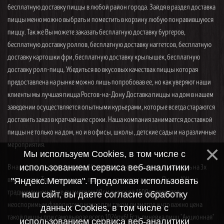
бесплатную доставку пиццы в любой район города. Зайдя в раздел доставка
пиццы меню можно выбрать и поместить в корзину любую понравившуюся
пиццу. Так же Вы можете заказать бесплатную доставку бургеров,
бесплатную доставку роллов, бесплатную доставку наггетсов, бесплатную
доставку картошки фри, бесплатную доставку крылышек, бесплатную
доставку ролл-пицц. Убедиться во вкусовых качествах пиццы которая
предоставлена на рынке можно лишь попробовав ее, но как уверяют наши
клиенты мы лучшая пицца Ростов-на-Дону Доставка пиццы на дом в нашем
заведении осуществляется опытными курьерами, которые всегда стараются
доставить заказ в кратчайшие сроки. Наша компания занимается доставкой
пиццы не только на дом, но и в офисы, школы , детские сады и на различные
мероприятия.
Мы используем Cookies, в том числе с
В нашем меню представлены 34 вида пицц, которые можно заказать на 3х
использованием сервиса веб-аналитики
видах теста. Традиционное — пышное, среднее и тонкое. Пицца XXL на
"Яндекс.Метрика". Продолжая использовать
традиционном тесте диаметром 40см и массой 1500гр является
наш сайт, вы даете согласие обработку
неоспоримым фаворитом в массе при таком диаметре и что важно цена
данных Cookies, в том числе с
такой пиццы при самовывозе всего 1024руб! Есть линейка пицц "Акционная"
использованием сервиса веб-аналитики