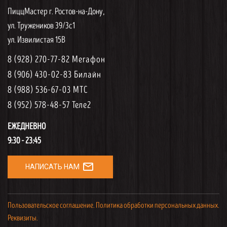
ПиццМастер г. Ростов-на-Дону,
ул. Тружеников 39/3с1
ул. Извилистая 15В
8 (928) 270-77-82 Мегафон
8 (906) 430-02-83 Билайн
8 (988) 536-67-03 МТС
8 (952) 578-48-57 Теле2
ЕЖЕДНЕВНО
9:30 - 23:45
mail_outline
НАПИСАТЬ НАМ
Пользовательское соглашение.
Политика обработки персональных данных.
Реквизиты.