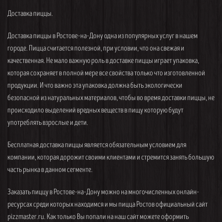
Доставка пиццы.
Доставка пиццы в Ростове-на-Дону одна из популярных услуг в нашем
городе. Пицца считается полезной, при условии, что она свежая и
качественная. Не мало важную роль в доставке пиццы играет упаковка,
которая сохраняет в полной мере все свойства только что изготовленной
продукции. И что важно эта упаковка должна быть экологически
безопасной из натуральных материалов, чтобы во время доставки пиццы, не
происходило выделений вредных веществ в пищу которую будут
употреблять взрослые и дети.
Бесплатная доставка пиццы является обязательным условием для
компании, которая дорожит своими клиентами и стремится занять большую
часть рынка в данном сегменте.
Заказать пиццу в Ростове-на-Дону можно на многочисленных онлайн-
ресурсах среди которых находимся и мы пицца Ростов официальный сайт
pizzmaster.ru. Как только Вы попали на наш сайт можете оформить