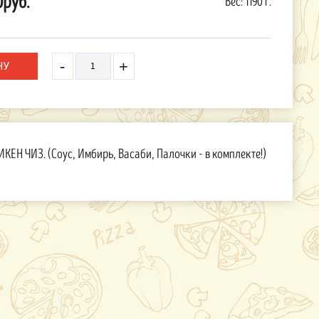
0руб.
Вес:
1190 г.
-
+
 ЧИЗ. (Соус, Имбирь, Васаби, Палочки - в комплекте!)