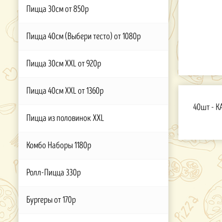
Пицца 30см от 850р
Пицца 40см (Выбери тесто) от 1080р
Пицца 30см XXL от 920р
Пицца 40см XXL от 1360р
40шт - К
Пицца из половинок XXL
Комбо Наборы 1180р
Ролл-Пицца 330р
Бургеры от 170р