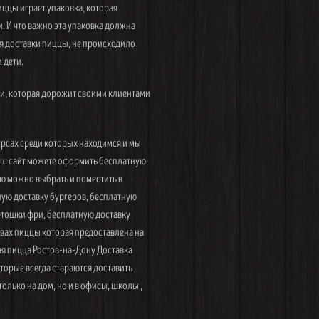
иццы играет упаковка, которая
. И что важно эта упаковка должна
я доставки пиццы, не происходило
 дети.
и, которая дорожит своими клиентами
рсах среди которых находимся и мы
наш сайт можете оформить бесплатную
ню можно выбрать и поместить в
ную доставку бургеров, бесплатную
артошки фри, бесплатную доставку
вах пиццы которая предоставлена на
я пицца Ростов-на-Дону Доставка
торые всегда стараются доставить
олько на дом, но и в офисы, школы ,