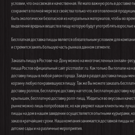
условии, что она свежая и качественная. Не мало важную роль в доставке п
сохраняет в полной мере все свойства только что изготовленной продукции
быть экологически безопасной из натуральных материалов, чтобы во врем
выделений вредных веществ в пищу которую будут употреблять взрослые и
Бесплатная доставка пиццы является обязательным условием для компани
и стремится занять большую часть рынка в данном сегменте.
Заказать пиццу в Ростове-на-Дону можно на многочисленных онлайн-ресу
пицца Ростов официальный сайт pizzmaster.ru. Как только Вы попали на 
доставку пиццы в любой район города. Зайдя в раздел доставка пиццы ме
корзину любую понравившуюся пиццу. Так же Вы можете заказать бесплат
доставку роллов, бесплатную доставку наггетсов, бесплатную доставку к
крылышек, бесплатную доставку ролл-пицц. Убедиться во вкусовых качест
рынке можно лишь попробовав ее, но как уверяют наши клиенты мы лучша
пиццы на дом в нашем заведении осуществляется опытными курьерами, ко
заказ в кратчайшие сроки. Наша компания занимается доставкой пиццы не т
детские сады и на различные мероприятия.