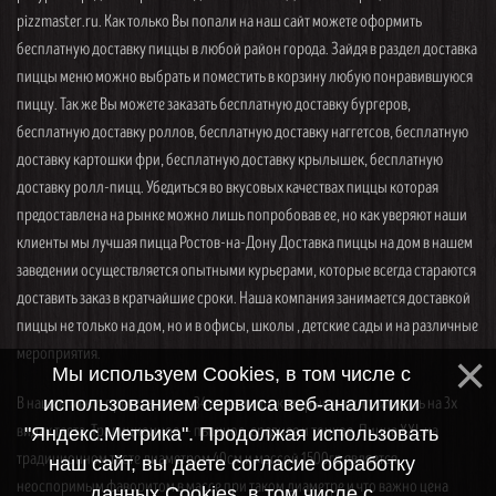
pizzmaster.ru. Как только Вы попали на наш сайт можете оформить
бесплатную доставку пиццы в любой район города. Зайдя в раздел доставка
пиццы меню можно выбрать и поместить в корзину любую понравившуюся
пиццу. Так же Вы можете заказать бесплатную доставку бургеров,
бесплатную доставку роллов, бесплатную доставку наггетсов, бесплатную
доставку картошки фри, бесплатную доставку крылышек, бесплатную
доставку ролл-пицц. Убедиться во вкусовых качествах пиццы которая
предоставлена на рынке можно лишь попробовав ее, но как уверяют наши
клиенты мы лучшая пицца Ростов-на-Дону Доставка пиццы на дом в нашем
заведении осуществляется опытными курьерами, которые всегда стараются
доставить заказ в кратчайшие сроки. Наша компания занимается доставкой
пиццы не только на дом, но и в офисы, школы , детские сады и на различные
мероприятия.
Мы используем Cookies, в том числе с
В нашем меню представлены 34 вида пицц, которые можно заказать на 3х
использованием сервиса веб-аналитики
видах теста. Традиционное — пышное, среднее и тонкое. Пицца XXL на
"Яндекс.Метрика". Продолжая использовать
традиционном тесте диаметром 40см и массой 1500гр является
наш сайт, вы даете согласие обработку
неоспоримым фаворитом в массе при таком диаметре и что важно цена
данных Cookies, в том числе с