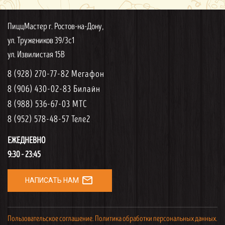
ПиццМастер г. Ростов-на-Дону,
ул. Тружеников 39/3с1
ул. Извилистая 15В
8 (928) 270-77-82 Мегафон
8 (906) 430-02-83 Билайн
8 (988) 536-67-03 МТС
8 (952) 578-48-57 Теле2
ЕЖЕДНЕВНО
9:30 - 23:45
mail_outline
НАПИСАТЬ НАМ
Пользовательское соглашение.
Политика обработки персональных данных.