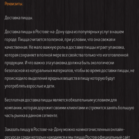
Реквизиты.
Доставка пиццы.
Доставка пиццы в Ростове-на-Дону одна из популярных услуг в нашем
городе. Пицца считается полезной, при условии, что она свежая и
качественная. Не мало важную роль в доставке пиццы играет упаковка,
которая сохраняет в полной мере все свойства только что изготовленной
продукции. И что важно эта упаковка должна быть экологически
безопасной из натуральных материалов, чтобы во время доставки пиццы, не
происходило выделений вредных веществ в пищу которую будут
употреблять взрослые и дети.
Бесплатная доставка пиццы является обязательным условием для
компании, которая дорожит своими клиентами и стремится занять большую
часть рынка в данном сегменте.
Заказать пиццу в Ростове-на-Дону можно на многочисленных онлайн-
ресурсах среди которых находимся и мы пицца Ростов официальный сайт