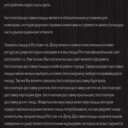
употреблять взрослые и дети.
Бесплатная доставка пиццы является обязательным условием для
компании, которая дорожит своими клиентами и стремится занять большую
часть рынка в данном сегменте.
Заказать пиццу в Ростове-на-Дону можно на многочисленных онлайн-
ресурсах среди которых находимся и мы пицца Ростов официальный сайт
pizzmaster.ru. Как только Вы попали на наш сайт можете оформить
бесплатную доставку пиццы в любой район города. Зайдя в раздел доставка
пиццы меню можно выбрать и поместить в корзину любую понравившуюся
пиццу. Так же Вы можете заказать бесплатную доставку бургеров,
бесплатную доставку роллов, бесплатную доставку наггетсов, бесплатную
доставку картошки фри, бесплатную доставку крылышек, бесплатную
доставку ролл-пицц. Убедиться во вкусовых качествах пиццы которая
предоставлена на рынке можно лишь попробовав ее, но как уверяют наши
клиенты мы лучшая пицца Ростов-на-Дону Доставка пиццы на дом в нашем
заведении осуществляется опытными курьерами, которые всегда стараются