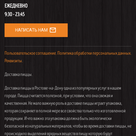
ЕЖЕДНЕВНО
9:30 - 23:45
mail_outline
НАПИСАТЬ НАМ
Пользовательское соглашение.
Политика обработки персональных данных.
Реквизиты.
Доставка пиццы.
Доставка пиццы в Ростове-на-Дону одна из популярных услуг в нашем
городе. Пицца считается полезной, при условии, что она свежая и
качественная. Не мало важную роль в доставке пиццы играет упаковка,
которая сохраняет в полной мере все свойства только что изготовленной
продукции. И что важно эта упаковка должна быть экологически
безопасной из натуральных материалов, чтобы во время доставки пиццы, не
происходило выделений вредных веществ в пищу которую будут