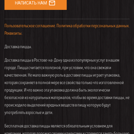
mail_outline
НАПИСАТЬ НАМ
Пользовательское соглашение.
Политика обработки персональных данных.
Реквизиты.
Доставка пиццы.
Доставка пиццы в Ростове-на-Дону одна из популярных услуг в нашем
городе. Пицца считается полезной, при условии, что она свежая и
качественная. Не мало важную роль в доставке пиццы играет упаковка,
которая сохраняет в полной мере все свойства только что изготовленной
продукции. И что важно эта упаковка должна быть экологически
безопасной из натуральных материалов, чтобы во время доставки пиццы, не
происходило выделений вредных веществ в пищу которую будут
употреблять взрослые и дети.
Бесплатная доставка пиццы является обязательным условием для
компании, которая дорожит своими клиентами и стремится занять большую