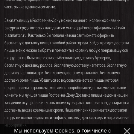
часть рынка в данном сегменте.
Заказать пиццу в Ростове-на-Дону можно на многочисленных онлайн-
ресурсах среди которых находимся и мы пицца Ростов официальный сайт
pizzmaster.ru. Как только Вы попали на наш сайт можете оформить
бесплатную доставку пиццы в любой район города. Зайдя в раздел доставка
пиццы меню можно выбрать и поместить в корзину любую понравившуюся
пиццу. Так же Вы можете заказать бесплатную доставку бургеров,
бесплатную доставку роллов, бесплатную доставку наггетсов, бесплатную
доставку картошки фри, бесплатную доставку крылышек, бесплатную
доставку ролл-пицц. Убедиться во вкусовых качествах пиццы которая
предоставлена на рынке можно лишь попробовав ее, но как уверяют наши
клиенты мы лучшая пицца Ростов-на-Дону Доставка пиццы на дом в нашем
заведении осуществляется опытными курьерами, которые всегда стараются
доставить заказ в кратчайшие сроки. Наша компания занимается доставкой
пиццы не только на дом, но и в офисы, школы , детские сады и на различные
мероприятия.
Мы используем Cookies, в том числе с