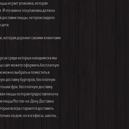
иццы играет упаковка, которая
. И что важно эта упаковка должна
я доставки пиццы, не происходило
 дети.
и, которая дорожит своими клиентами
рсах среди которых находимся и мы
наш сайт можете оформить бесплатную
ню можно выбрать и поместить в
ную доставку бургеров, бесплатную
артошки фри, бесплатную доставку
вах пиццы которая предоставлена на
я пицца Ростов-на-Дону Доставка
торые всегда стараются доставить
олько на дом, но и в офисы, школы ,