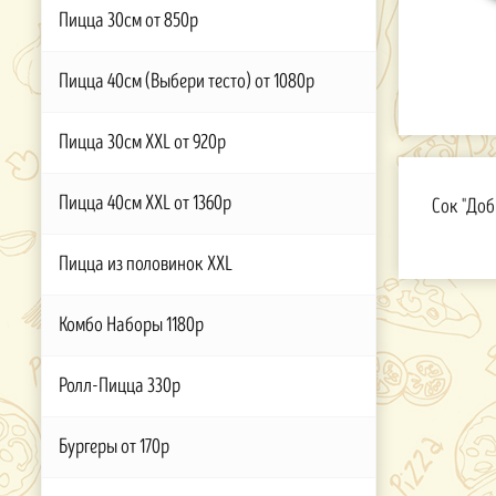
Пицца 30см от 850р
Пицца 40см (Выбери тесто) от 1080р
Пицца 30см XXL от 920р
Пицца 40см XXL от 1360р
Сок "Доб
Пицца из половинок XXL
Комбо Наборы 1180р
Ролл-Пицца 330р
Бургеры от 170р