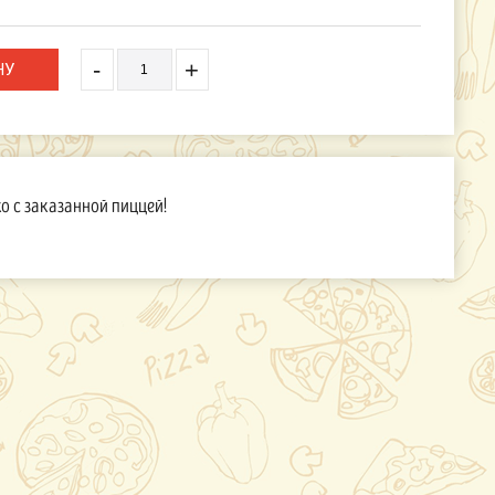
-
+
ко с заказанной пиццей!