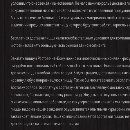
условии, что она свежая и качественная. Не мало важную роль в доставке п
сохраняет в полной мере все свойства только что изготовленной продукции
быть экологически безопасной из натуральных материалов, чтобы во врем
выделений вредных веществ в пищу которую будут употреблять взрослые и
Бесплатная доставка пиццы является обязательным условием для компани
и стремится занять большую часть рынка в данном сегменте.
Заказать пиццу в Ростове-на-Дону можно на многочисленных онлайн-ресу
пицца Ростов официальный сайт pizzmaster.ru. Как только Вы попали на 
доставку пиццы в любой район города. Зайдя в раздел доставка пиццы ме
корзину любую понравившуюся пиццу. Так же Вы можете заказать бесплат
доставку роллов, бесплатную доставку наггетсов, бесплатную доставку к
крылышек, бесплатную доставку ролл-пицц. Убедиться во вкусовых качест
рынке можно лишь попробовав ее, но как уверяют наши клиенты мы лучша
пиццы на дом в нашем заведении осуществляется опытными курьерами, ко
заказ в кратчайшие сроки. Наша компания занимается доставкой пиццы не т
детские сады и на различные мероприятия.