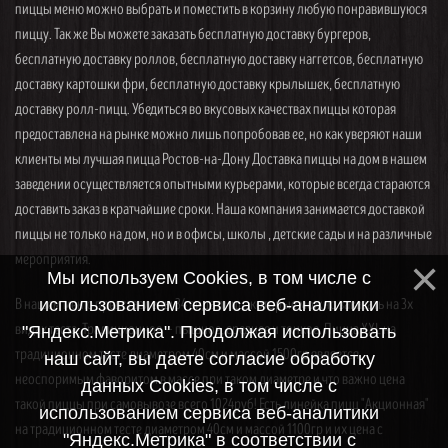
пиццы меню можно выбрать и поместить в корзину любую понравившуюся
пиццу. Так же Вы можете заказать бесплатную доставку бургеров,
бесплатную доставку роллов, бесплатную доставку наггетсов, бесплатную
доставку картошки фри, бесплатную доставку крылышек, бесплатную
доставку ролл-пицц. Убедиться во вкусовых качествах пиццы которая
предоставлена на рынке можно лишь попробовав ее, но как уверяют наши
клиенты мы лучшая пицца Ростов-на-Дону Доставка пиццы на дом в нашем
заведении осуществляется опытными курьерами, которые всегда стараются
доставить заказ в кратчайшие сроки. Наша компания занимается доставкой
пиццы не только на дом, но и в офисы, школы , детские сады и на различные
мероприятия.
Мы используем Cookies, в том числе с
В нашем меню представлены 34 вида пицц, которые можно заказать на 3х
использованием сервиса веб-аналитики
видах теста. Традиционное — пышное, среднее и тонкое. Пицца XXL на
"Яндекс.Метрика". Продолжая использовать
традиционном тесте диаметром 40см и массой 1500гр является
наш сайт, вы даете согласие обработку
неоспоримым фаворитом в массе при таком диаметре и что важно цена
данных Cookies, в том числе с
такой пиццы при самовывозе всего 1024руб! Есть линейка пицц "Акционная"
использованием сервиса веб-аналитики
на традиционном тесте диаметром 40см и массой 1100гр и их цена с
"Яндекс.Метрика" в соответствии с