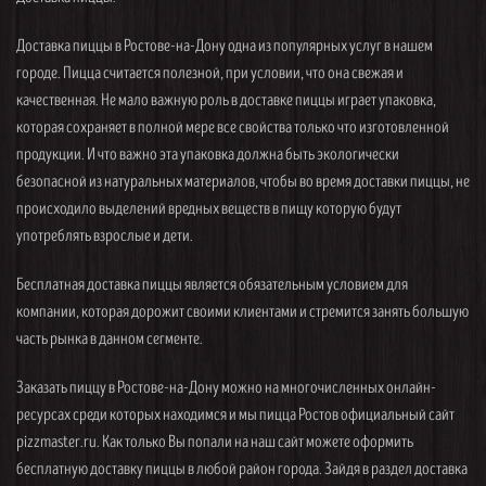
Доставка пиццы в Ростове-на-Дону одна из популярных услуг в нашем
городе. Пицца считается полезной, при условии, что она свежая и
качественная. Не мало важную роль в доставке пиццы играет упаковка,
которая сохраняет в полной мере все свойства только что изготовленной
продукции. И что важно эта упаковка должна быть экологически
безопасной из натуральных материалов, чтобы во время доставки пиццы, не
происходило выделений вредных веществ в пищу которую будут
употреблять взрослые и дети.
Бесплатная доставка пиццы является обязательным условием для
компании, которая дорожит своими клиентами и стремится занять большую
часть рынка в данном сегменте.
Заказать пиццу в Ростове-на-Дону можно на многочисленных онлайн-
ресурсах среди которых находимся и мы пицца Ростов официальный сайт
pizzmaster.ru. Как только Вы попали на наш сайт можете оформить
бесплатную доставку пиццы в любой район города. Зайдя в раздел доставка