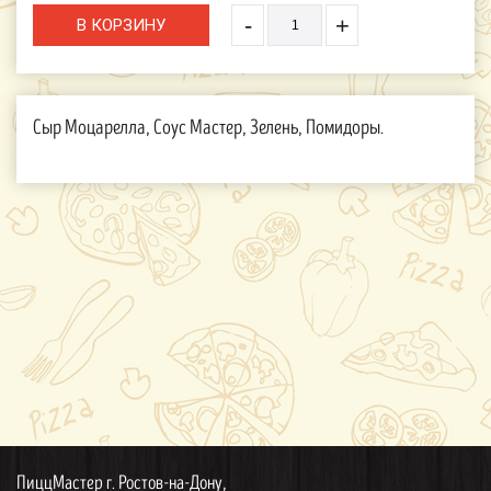
-
+
Сыр Моцарелла, Соус Мастер, Зелень, Помидоры.
ПиццМастер г. Ростов-на-Дону,