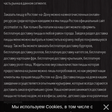
часть рынка в данном сегменте.
Заказать пиццу в Ростове-на-Дону можно на многочисленных онлайн-
ресурсах среди которых находимся и мы пицца Ростов официальный сайт
pizzmaster.ru. Как только Вы попали на наш сайт можете оформить
бесплатную доставку пиццы в любой район города. Зайдя в раздел доставка
пиццы меню можно выбрать и поместить в корзину любую понравившуюся
пиццу. Так же Вы можете заказать бесплатную доставку бургеров,
бесплатную доставку роллов, бесплатную доставку наггетсов, бесплатную
доставку картошки фри, бесплатную доставку крылышек, бесплатную
доставку ролл-пицц. Убедиться во вкусовых качествах пиццы которая
предоставлена на рынке можно лишь попробовав ее, но как уверяют наши
клиенты мы лучшая пицца Ростов-на-Дону Доставка пиццы на дом в нашем
заведении осуществляется опытными курьерами, которые всегда стараются
доставить заказ в кратчайшие сроки. Наша компания занимается доставкой
пиццы не только на дом, но и в офисы, школы , детские сады и на различные
мероприятия.
Мы используем Cookies, в том числе с