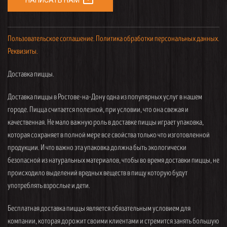
mail_outline
НАПИСАТЬ НАМ
Пользовательское соглашение.
Политика обработки персональных данных.
Реквизиты.
Доставка пиццы.
Доставка пиццы в Ростове-на-Дону одна из популярных услуг в нашем
городе. Пицца считается полезной, при условии, что она свежая и
качественная. Не мало важную роль в доставке пиццы играет упаковка,
которая сохраняет в полной мере все свойства только что изготовленной
продукции. И что важно эта упаковка должна быть экологически
безопасной из натуральных материалов, чтобы во время доставки пиццы, не
происходило выделений вредных веществ в пищу которую будут
употреблять взрослые и дети.
Бесплатная доставка пиццы является обязательным условием для
компании, которая дорожит своими клиентами и стремится занять большую