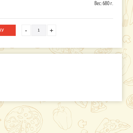
Вес:
680 г.
-
+