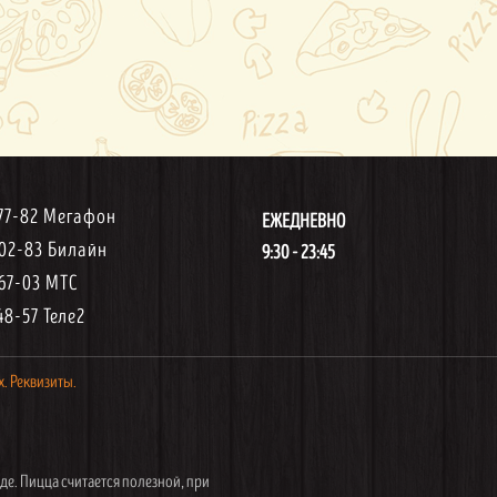
-77-82 Мегафон
ЕЖЕДНЕВНО
-02-83 Билайн
9:30 - 23:45
-67-03 МТС
48-57 Теле2
х.
Реквизиты.
де. Пицца считается полезной, при