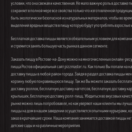
условии, что она свежая и качественная. Не мало важную роль в доставке п
сохраняет в полной мере все свойства только что изготовленной продукции
быть экологически безопасной из натуральных материалов, чтобы во врем
выделений вредных веществ в пищу которую будут употреблять взрослые и
Бесплатная доставка пиццы является обязательным условием для компани
и стремится занять большую часть рынка в данном сегменте.
Заказать пиццу в Ростове-на-Дону можно на многочисленных онлайн-ресу
пицца Ростов официальный сайт pizzmaster.ru. Как только Вы попали на 
доставку пиццы в любой район города. Зайдя в раздел доставка пиццы ме
корзину любую понравившуюся пиццу. Так же Вы можете заказать бесплат
доставку роллов, бесплатную доставку наггетсов, бесплатную доставку к
крылышек, бесплатную доставку ролл-пицц. Убедиться во вкусовых качест
рынке можно лишь попробовав ее, но как уверяют наши клиенты мы лучша
пиццы на дом в нашем заведении осуществляется опытными курьерами, ко
заказ в кратчайшие сроки. Наша компания занимается доставкой пиццы не т
детские сады и на различные мероприятия.