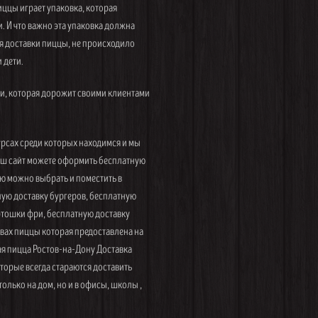
иццы играет упаковка, которая
. И что важно эта упаковка должна
я доставки пиццы, не происходило
 дети.
и, которая дорожит своими клиентами
рсах среди которых находимся и мы
наш сайт можете оформить бесплатную
ню можно выбрать и поместить в
ную доставку бургеров, бесплатную
артошки фри, бесплатную доставку
вах пиццы которая предоставлена на
я пицца Ростов-на-Дону Доставка
торые всегда стараются доставить
олько на дом, но и в офисы, школы ,