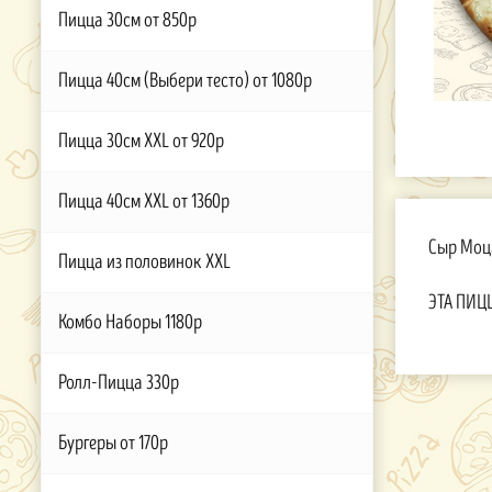
Пицца 30см от 850р
Пицца 40см (Выбери тесто) от 1080р
Пицца 30см XXL от 920р
Пицца 40см XXL от 1360р
Сыр Моца
Пицца из половинок XXL
ЭТА ПИЦЦ
Комбо Наборы 1180р
Ролл-Пицца 330р
Бургеры от 170р