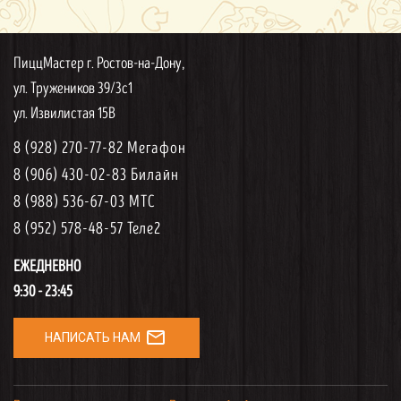
ПиццМастер г. Ростов-на-Дону,
ул. Тружеников 39/3с1
ул. Извилистая 15В
8 (928) 270-77-82 Мегафон
8 (906) 430-02-83 Билайн
8 (988) 536-67-03 МТС
8 (952) 578-48-57 Теле2
ЕЖЕДНЕВНО
9:30 - 23:45
mail_outline
НАПИСАТЬ НАМ