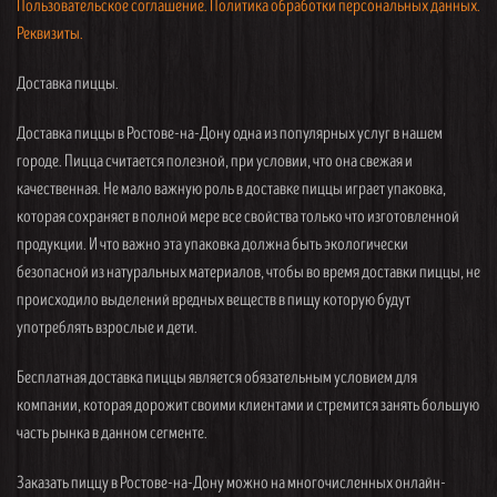
Пользовательское соглашение.
Политика обработки персональных данных.
Реквизиты.
Доставка пиццы.
Доставка пиццы в Ростове-на-Дону одна из популярных услуг в нашем
городе. Пицца считается полезной, при условии, что она свежая и
качественная. Не мало важную роль в доставке пиццы играет упаковка,
которая сохраняет в полной мере все свойства только что изготовленной
продукции. И что важно эта упаковка должна быть экологически
безопасной из натуральных материалов, чтобы во время доставки пиццы, не
происходило выделений вредных веществ в пищу которую будут
употреблять взрослые и дети.
Бесплатная доставка пиццы является обязательным условием для
компании, которая дорожит своими клиентами и стремится занять большую
часть рынка в данном сегменте.
Заказать пиццу в Ростове-на-Дону можно на многочисленных онлайн-