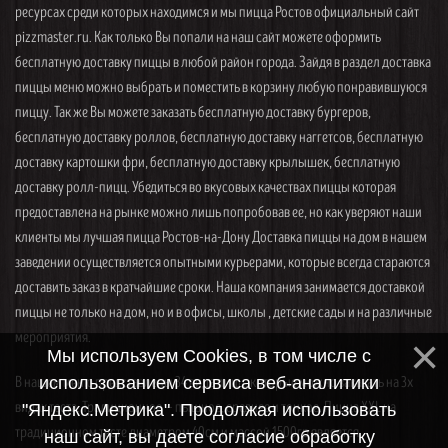
ресурсах среди которых находимся и мы пицца Ростов официальный сайт
pizzmaster.ru. Как только Вы попали на наш сайт можете оформить
бесплатную доставку пиццы в любой район города. Зайдя в раздел доставка
пиццы меню можно выбрать и поместить в корзину любую понравившуюся
пиццу. Так же Вы можете заказать бесплатную доставку бургеров,
бесплатную доставку роллов, бесплатную доставку наггетсов, бесплатную
доставку картошки фри, бесплатную доставку крылышек, бесплатную
доставку ролл-пицц. Убедиться во вкусовых качествах пиццы которая
предоставлена на рынке можно лишь попробовав ее, но как уверяют наши
клиенты мы лучшая пицца Ростов-на-Дону Доставка пиццы на дом в нашем
заведении осуществляется опытными курьерами, которые всегда стараются
доставить заказ в кратчайшие сроки. Наша компания занимается доставкой
пиццы не только на дом, но и в офисы, школы , детские сады и на различные
мероприятия.
Мы используем Cookies, в том числе с
В нашем меню представлены 34 вида пицц, которые можно заказать на 3х
использованием сервиса веб-аналитики
видах теста. Традиционное — пышное, среднее и тонкое. Пицца XXL на
"Яндекс.Метрика". Продолжая использовать
традиционном тесте диаметром 40см и массой 1500гр является
наш сайт, вы даете согласие обработку