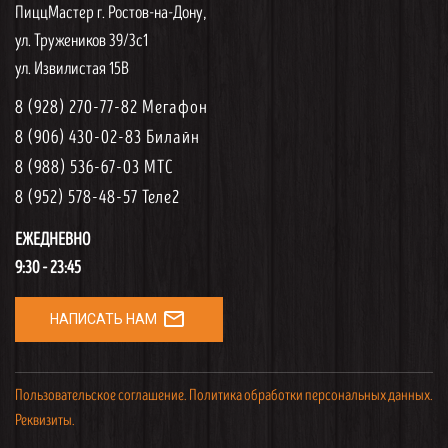
ПиццМастер г. Ростов-на-Дону,
ул. Тружеников 39/3с1
ул. Извилистая 15В
8 (928) 270-77-82 Мегафон
8 (906) 430-02-83 Билайн
8 (988) 536-67-03 МТС
8 (952) 578-48-57 Теле2
ЕЖЕДНЕВНО
9:30 - 23:45
mail_outline
НАПИСАТЬ НАМ
Пользовательское соглашение.
Политика обработки персональных данных.
Реквизиты.