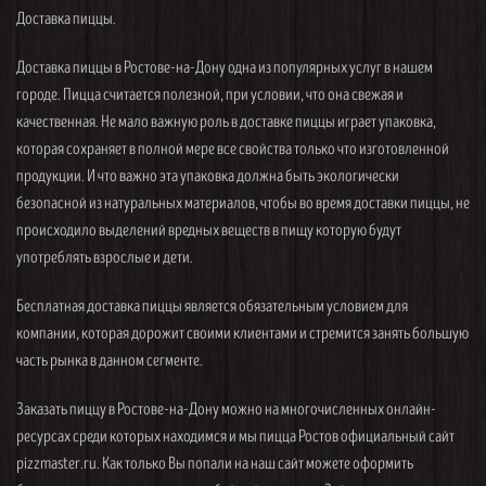
Доставка пиццы.
Доставка пиццы в Ростове-на-Дону одна из популярных услуг в нашем
городе. Пицца считается полезной, при условии, что она свежая и
качественная. Не мало важную роль в доставке пиццы играет упаковка,
которая сохраняет в полной мере все свойства только что изготовленной
продукции. И что важно эта упаковка должна быть экологически
безопасной из натуральных материалов, чтобы во время доставки пиццы, не
происходило выделений вредных веществ в пищу которую будут
употреблять взрослые и дети.
Бесплатная доставка пиццы является обязательным условием для
компании, которая дорожит своими клиентами и стремится занять большую
часть рынка в данном сегменте.
Заказать пиццу в Ростове-на-Дону можно на многочисленных онлайн-
ресурсах среди которых находимся и мы пицца Ростов официальный сайт
pizzmaster.ru. Как только Вы попали на наш сайт можете оформить