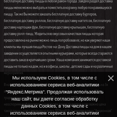
бесплатную доставку пиццы в любой район города. Зайдя в раздел доставка
пиццы меню можно выбрать и поместить в корзину любую понравившуюся
пиццу. Так же Вы можете заказать бесплатную доставку бургеров,
бесплатную доставку роллов, бесплатную доставку наггетсов, бесплатную
доставку картошки фри, бесплатную доставку крылышек, бесплатную
доставку ролл-пицц. Убедиться во вкусовых качествах пиццы которая
предоставлена на рынке можно лишь попробовав ее, но как уверяют наши
клиенты мы лучшая пицца Ростов-на-Дону Доставка пиццы на дом в нашем
заведении осуществляется опытными курьерами, которые всегда стараются
доставить заказ в кратчайшие сроки. Наша компания занимается доставкой
пиццы не только на дом, но и в офисы, школы , детские сады и на различные
мероприятия.
Мы используем Cookies, в том числе с
В нашем меню представлены 34 вида пицц, которые можно заказать на 3х
использованием сервиса веб-аналитики
видах теста. Традиционное — пышное, среднее и тонкое. Пицца XXL на
"Яндекс.Метрика". Продолжая использовать
традиционном тесте диаметром 40см и массой 1500гр является
наш сайт, вы даете согласие обработку
неоспоримым фаворитом в массе при таком диаметре и что важно цена
данных Cookies, в том числе с
такой пиццы при самовывозе всего 1024руб! Есть линейка пицц "Акционная"
использованием сервиса веб-аналитики